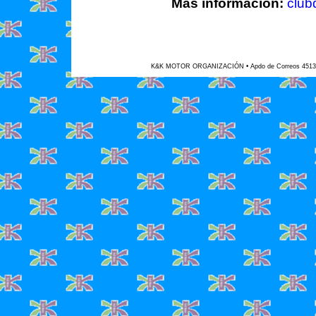
Más información:
club
K&K MOTOR ORGANIZACIÓN • Apdo de Correos 45135 