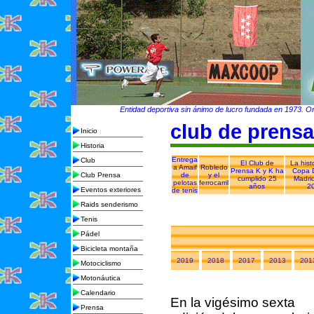
Entidad deportiva sin ánimo de lucro fundada en 1973. Org
club de prensa
Inicio
Historia
Entrega
Club
El Club de
La hist
a Amaif
Robledo
Prensa K y K ha
Copa 
Club Prensa
de
y el
cumplido 25
Madri
pelotas
ferrocarril
años
2
Eventos exteriores
de tenis
Raids senderismo
Tenis
Pádel
Bicicleta montaña
2019
2018
2017
2013
201
Motociclismo
Motonáutica
Calendario
En la vigésimo sexta
Prensa