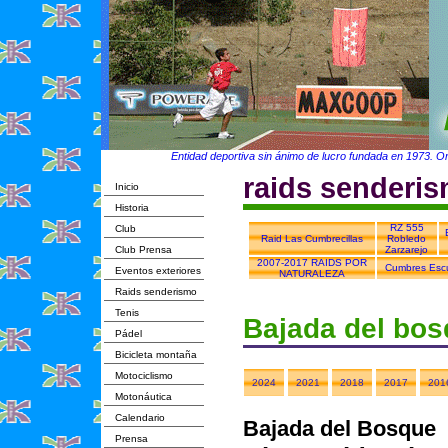
Entidad deportiva sin ánimo de lucro fundada en 1973. Org
raids senderi
Inicio
Historia
RZ 555
Club
Raid Las Cumbrecillas
Robledo
Club Prensa
Zarzarejo
2007-2017 RAIDS POR
Cumbres Escu
Eventos exteriores
NATURALEZA
Raids senderismo
Tenis
Bajada del bo
Pádel
Bicicleta montaña
Motociclismo
2024
2021
2018
2017
201
Motonáutica
Calendario
Bajada del Bosque
Prensa