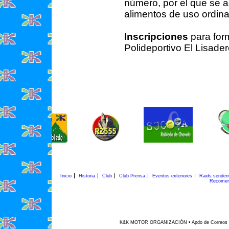
número, por el que se 
alimentos de uso ordinar
Inscripciones
para form
Polideportivo El Lisader
Inicio
Historia
Club
Club Prensa
Eventos exteriores
Raids sender
Recomen
K&K MOTOR ORGANIZACIÓN • Apdo de Correos 45