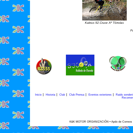
Kaktus 92.Cruce Aº Tórtolas
Fo
Inicio
Historia
Club
Club Prensa
Eventos exteriores
Raids sender
Recomen
K&K MOTOR ORGANIZACIÓN • Apdo de Correos 45