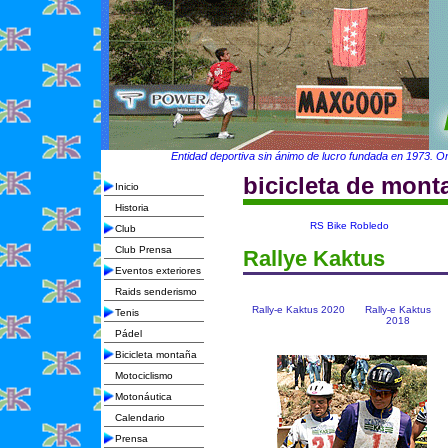
Entidad deportiva sin ánimo de lucro fundada en 1973. Org
bicicleta de mont
Inicio
Historia
RS Bike Robledo
Club
Club Prensa
Rallye Kaktus
Eventos exteriores
Raids senderismo
Rally-e Kaktus 2020
Rally-e Kaktus
Tenis
2018
Pádel
Bicicleta montaña
Motociclismo
Motonáutica
Calendario
Prensa