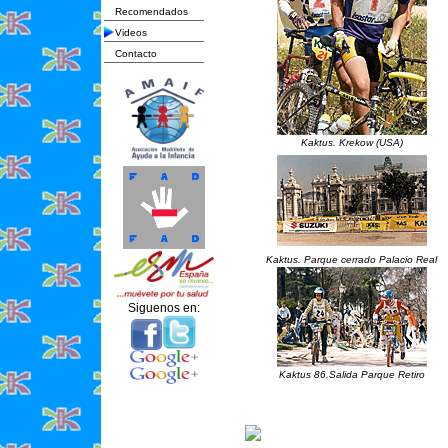
Recomendados
Videos
Contacto
Kaktus. Krekow (USA)
Kaktus. Parque cerrado Palacio Real
Siguenos en:
Kaktus 86.Salida Parque Retiro