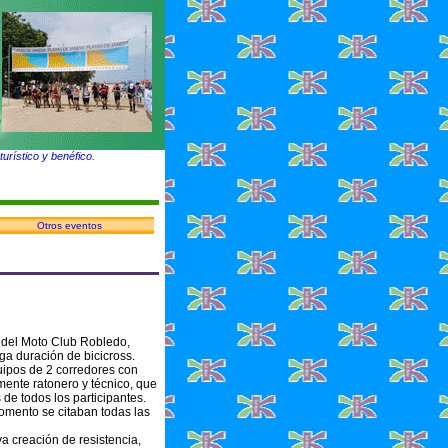
urístico y benéfico.
Otros eventos
 del Moto Club Robledo,
ga duración de bicicross.
uipos de 2 corredores con
amente ratonero y técnico, que
de todos los participantes.
omento se citaban todas las
a creación de resistencia,