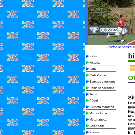
Entidad deportiva s
b
Inicio
Historia
Club
Club Prensa
Ot
Eventos exteriores
Raids senderismo
Tenis
Si
Pádel
La 
Bicicleta montaña
inve
Nace
Motociclismo
una 
Motonáutica
se u
Desd
Calendario
mañ
Prensa
En 1