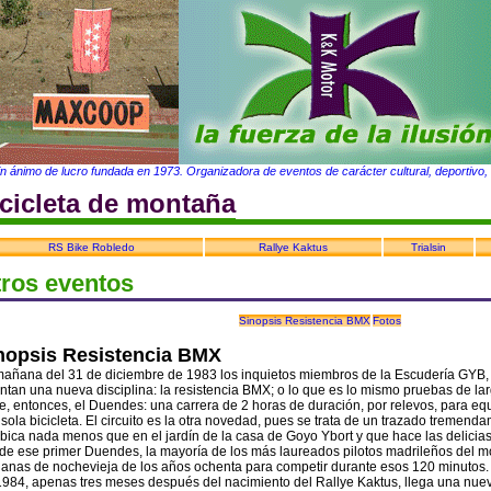
in ánimo de lucro fundada en 1973. Organizadora de eventos de carácter cultural, deportivo, t
icicleta de montaña
RS Bike Robledo
Rallye Kaktus
Trialsin
ros eventos
Sinopsis Resistencia BMX
Fotos
nopsis Resistencia BMX
mañana del 31 de diciembre de 1983 los inquietos miembros de la Escudería GYB,
ntan una nueva disciplina: la resistencia BMX; o lo que es lo mismo pruebas de lar
, entonces, el Duendes: una carrera de 2 horas de duración, por relevos, para eq
sola bicicleta. El circuito es la otra novedad, pues se trata de un trazado tremend
bica nada menos que en el jardín de la casa de Goyo Ybort y que hace las delicias 
e ese primer Duendes, la mayoría de los más laureados pilotos madrileños del m
anas de nochevieja de los años ochenta para competir durante esos 120 minutos.
984, apenas tres meses después del nacimiento del Rallye Kaktus, llega una nuev