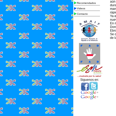
aún 
Recomendados
dura
Videos
marc
rápi
Contacto
Ya e
nuev
En m
Don 
Ebro
Se d
de l
Siguenos en: