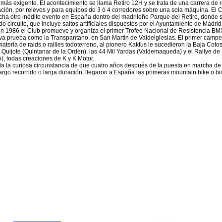
más exigente. El acontecimiento se llama Retiro 12H y se trata de una carrera de r
ción, por relevos y para equipos de 3 ó 4 corredores sobre una sola máquina. El 
ha otro inédito evento en España dentro del madrileño Parque del Retiro, donde s
do circuito, que incluye saltos artificiales dispuestos por el Ayuntamiento de Madrid
n 1986 el Club promueve y organiza el primer Trofeo Nacional de Resistencia BMX
a prueba como la Transpantano, en San Martín de Valdeiglesias. El primer campe
ateria de raids o rallies todoterreno, al pionero Kaktus le sucedieron la Baja Cotos
Quijote (Quintanar de la Orden), las 44 Mil Yardas (Valdemaqueda) y el Rallye d
), todas creaciones de K y K Motor.
a la curiosa circunstancia de que cuatro años después de la puesta en marcha de 
argo recorrido o larga duración, llegaron a España las primeras mountain bike o bi